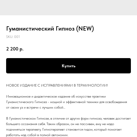
Гуманистический Гипноз (NEW)
SKU:
001
2 200
р.
Купить
НОВОЕ ИЗДАНИЕ С ИСПРАВЛЕНИЯМИ В ТЕРМИНОЛОГИИ!
Инновационное и дидактическое издание об искусстве практики
Гуманистического Гипноза - мощной и эффективной техники для освобождения
от своих уз и встречи с лучшим собой…
В Гуманистическом Гипнозе, в отличие от других форм гипноза, человек достигает
большего осознания себя. Таким образом, он не пассивен, ему не надо
подчиняться терапевту. Гипнотерапевт становится гидом, который помогает
работать над собой в полной автономии.